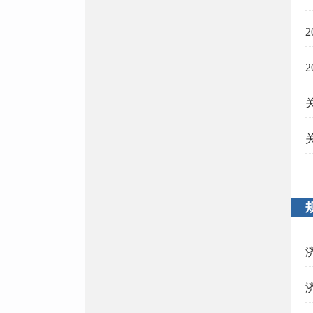
政府债务信息
行政事业性收费和政府性
基金目录清单
收费依据
招标投标
人事信息
人事任免
招考、招聘
公务员招考
规划计划
年度计划
国民经济和社会发展规划
专项规划
区域规划
空间规划