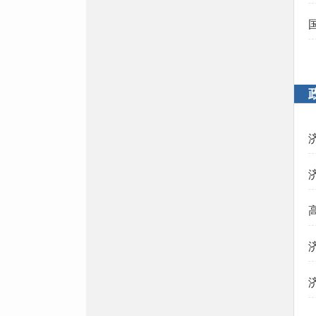
重点领域信息公开
双公示
市场监管
产品质量
食品安全
药品零售经营
稳岗就业
公开标准
就业政策
职业培训
补贴信息
就业服务
经办流程
教育信息
学前教育