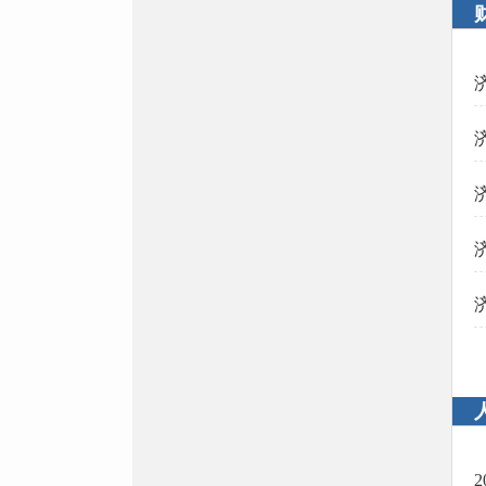
领导解读
新闻发布会解读
政府会议
主任办公会
部门会议
会议解读
财政信息
公开标准
财政预决算
政府预算
政府决算
部门预算
部门决算
财政收支情况信息