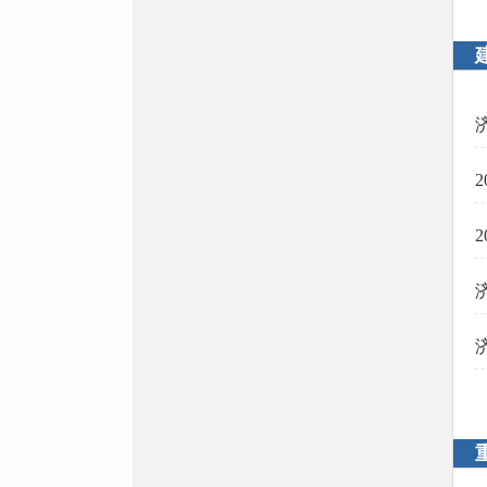
义务教育
民办教育监督
教育督导信息
教育经费与收费
社会救助
公开标准
城乡低保
特困人员救助供养
医疗救助
临时救助
社会福利
养老服务
残疾人福利
儿童福利
养老服务