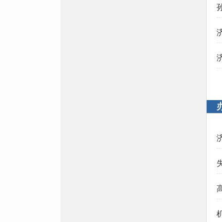
办事指南
政府开放活动
活动预告
开展情况
意见收集
结果反馈
建议提案
人大代表建议办理
政协委员提案办理
建议和提案总体情况
重大决策预公开
重大行政决策事项目录
意见征集
结果反馈
统计信息