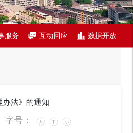
事服务
互动回应
数据开放
理办法》的通知
字号：
大
中
小