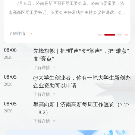
进基层党...
常委，济
在即将迎来中国共产党成立105周年之际，6月27日，济
话。会议
新区优秀共产党员、优秀党务工作者和先进基层党组织表彰
院院士大
召开。济南市委常委，济南高新区党工委书记、管委会主任
。
了解详情
扩出席会议并讲话。济南高新区党工委副书记、管委会常务
任杨福涛主持会议。会上，济南高新区党工委委员、党群工
08•06
先锋旗帜｜把“呼声”变“掌声”，把“难点”
部长许盈盈宣读了《关于表彰济南高新区优秀共产党员、优
2026
变“亮点”
务工作者和先进基层党组织的决定》，与会领导为受表彰代
了解详情
奖。
08•05
@大学生创业者，你有一笔大学生新创办
2026
企业资助可以申请
了解详情
08•05
攀高向新丨济南高新每周工作速览（7.27
2026
—8.2）
了解详情