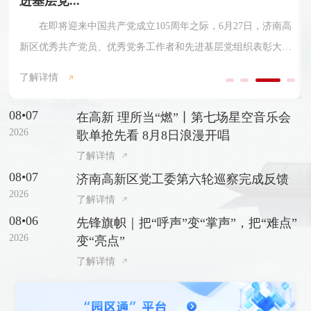
进基层党...
在即将迎来中国共产党成立105周年之际，6月27日，济南高
新区优秀共产党员、优秀党务工作者和先进基层党组织表彰大会
召开。济南市委常委，济南高新区党工委书记、管委会主任常绪
了解详情
扩出席会议并讲话。济南高新区党工委副书记、管委会常务副主
任杨福涛主持会议。会上，济南高新区党工委委员、党群工作部
08•07
在高新 理所当“燃”丨第七场星空音乐会
部长许盈盈宣读了《关于表彰济南高新区优秀共产党员、优秀党
2026
歌单抢先看 8月8日浪漫开唱
务工作者和先进基层党组织的决定》，与会领导为受表彰代表颁
了解详情
奖。
08•07
济南高新区党工委第六轮巡察完成反馈
2026
了解详情
08•06
先锋旗帜｜把“呼声”变“掌声”，把“难点”
2026
变“亮点”
了解详情