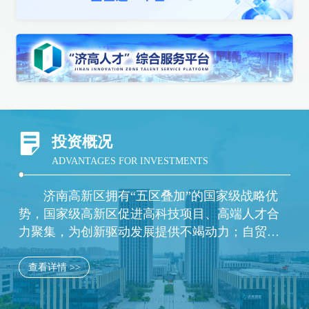
投资概况
ADVANTAGES FOR INVESTMENTS
济南高新区拥有“五区叠加”的国家级战略优
势，国家级高新区促进高科技项目、高端人才合
力聚集，为创新驱动发展提供不竭动力；自贸试
验区所带有的先行先试制度优势，助力打造一流
的制度创新环境；综合保税区提供开放创新的平
查看详情 >>
台优势，推动高新区进出口额在全市遥遥领先；
新旧动能转换起步区凭借强大的配套支持措施，