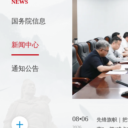
NEWS
国务院信息
新区召开党工委会议
日，济南高新区召开党工委会议。
新闻中心
，济南高新区党工委书记、管委
主持会议并讲话。会议传达学习
记在国家科学技术奖励大会、两
通知公告
中国科协第十一次全国代表大会
精神。
08•06
先锋旗帜｜把
2026