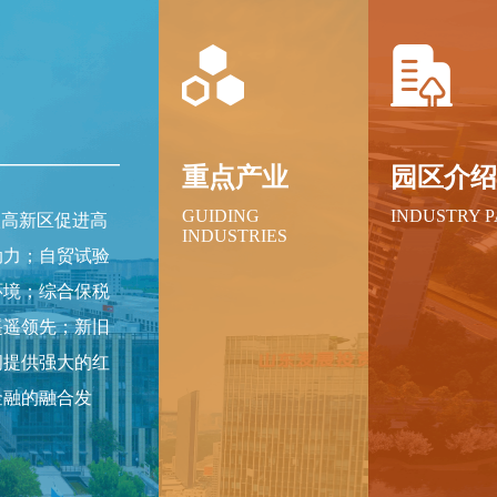
重点产业
园区介
GUIDING
INDUSTRY 
级高新区促进高
INDUSTRIES
动力；自贸试验
环境；综合保税
遥遥领先；新旧
间提供强大的红
金融的融合发