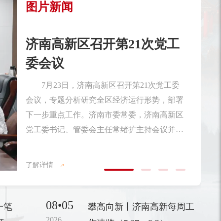
图片新闻
济南高新区优秀共产党员、
优秀党务工作者和先进基层
党...
在即将迎来中国共产党成立105周年之
际，6月27日，济南高新区优秀共产党员、优
秀党务工作者和先进基层党组织表彰大会召
开。济南市委常委，济南高新区党工委书记、
管委会主任常绪扩出席会议并讲话。济南高新
了解详情
区党工委副书记、管委会常务副主任杨福涛主
持会议。会上，济南高新区党工委委员、党群
08•05
一笔
攀高向新丨济南高新每周工
工作部部长许盈盈宣读了《关于表彰济南高新
2026