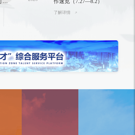
可以
作速览（7.27—8.2）
区优秀共产党员、优秀党务工作者和先进基层
党组织的决定》，与会领导为受表彰代表颁
了解详情
奖。