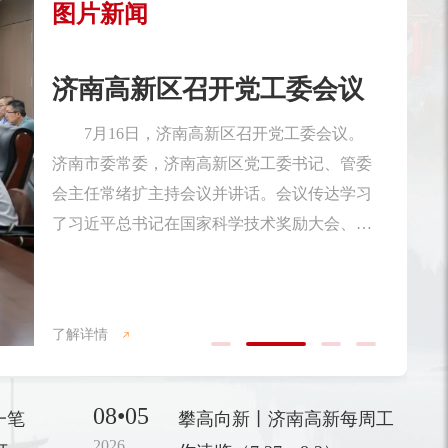
图片新闻
济南高新区优秀共产党员、
优秀党务工作者和先进基层
党...
在即将迎来中国共产党成立105周年之
际，6月27日，济南高新区优秀共产党员、优
秀党务工作者和先进基层党组织表彰大会召
开。济南市委常委，济南高新区党工委书记、
管委会主任常绪扩出席会议并讲话。济南高新
了解详情
区党工委副书记、管委会常务副主任杨福涛主
持会议。会上，济南高新区党工委委员、党群
08•05
一笔
攀高向新丨济南高新每周工
工作部部长许盈盈宣读了《关于表彰济南高新
2026