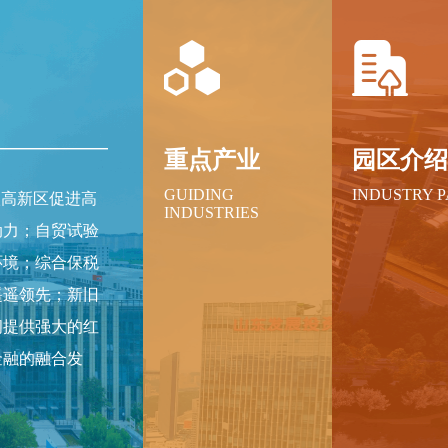
重点产业
园区介
GUIDING
INDUSTRY 
级高新区促进高
INDUSTRIES
动力；自贸试验
环境；综合保税
遥遥领先；新旧
间提供强大的红
金融的融合发