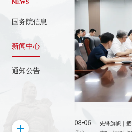
NEWS
国务院信息
新区召开党工委会议
日，济南高新区召开党工委会议。
新闻中心
，济南高新区党工委书记、管委
主持会议并讲话。会议传达学习
记在国家科学技术奖励大会、两
通知公告
中国科协第十一次全国代表大会
精神。
08•06
先锋旗帜｜把
2026