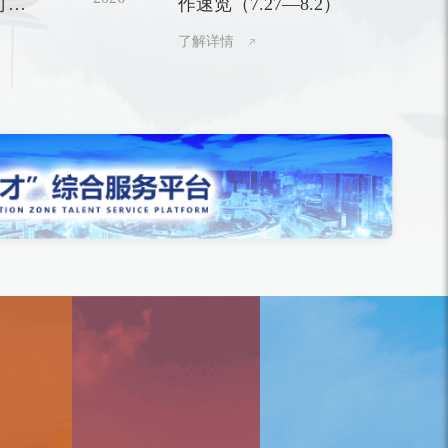
可以
作速览（7.27—8.2）
区优秀共产党员、优秀党务工作者和先进基层
党组织的决定》，与会领导为受表彰代表颁
了解详情
奖。