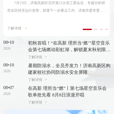
7月23日，济南高新区召开第21次党工委会议，专题分析研
究全区经济运行形势，部署下一步重点工作。济南市委常委，济
南高新区党工委书记、管委会主任常绪扩主持会议并讲话。会
上，发展改革和科技经济部汇报了上半年全区经济社会发展形
了解详情
势、存在问题及下步工作建议；相关行业牵头部门和各园区汇报
了上半年经济运行情况、存在问题、下步工作措施；与会人员进
08•10
初秋首唱！“在高新 理所当‘燃’”星空音乐
2026
行了交流发言。
会第七场燃动彩虹湖，解锁夏末秋初限定
浪漫
了解详情
08•10
暑期防溺水，全员齐发力！济南高新区构
2026
建家校社协同防溺水安全屏障
了解详情
08•07
在高新 理所当“燃”丨第七场星空音乐会
2026
歌单抢先看 8月8日浪漫开唱
了解详情