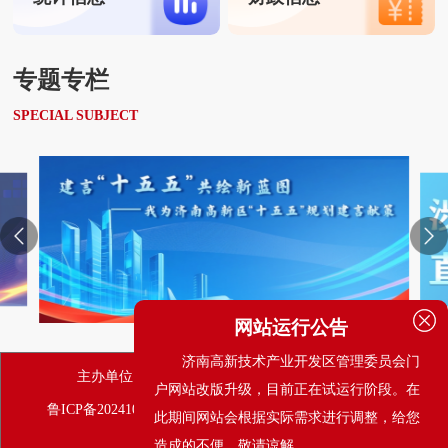
专题专栏
SPECIAL SUBJECT
网站运行公告
济南高新技术产业开发区管理委员会门
主办单位：济南高新技术产业开发区管理委员会
户网站改版升级，目前正在试运行阶段。在
鲁ICP备2024109949号-1
鲁公网安备37010102006860号
此期间网站会根据实际需求进行调整，给您
网站标识码：3701000050
造成的不便，敬请谅解。