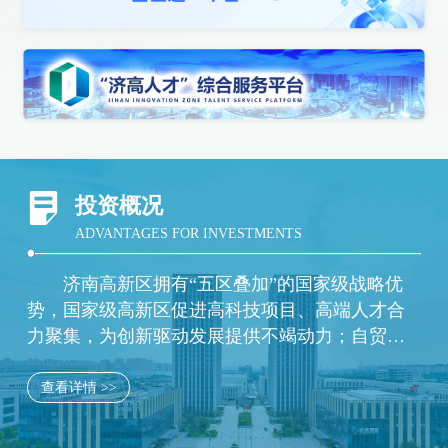
投资概况
ADVANTAGES FOR INVESTMENTS
济南高新区拥有“五区叠加”的国家级战略优
势，国家级高新区促进高科技项目、高端人才合
力聚集，为创新驱动发展提供不竭动力；自贸试
验区所带有的先行先试制度优势，助力打造一流
的制度创新环境；综合保税区提供开放创新的平
查看详情 >>
台优势，推动高新区进出口额在全市遥遥领先；
新旧动能转换起步区凭借强大的配套支持措施，