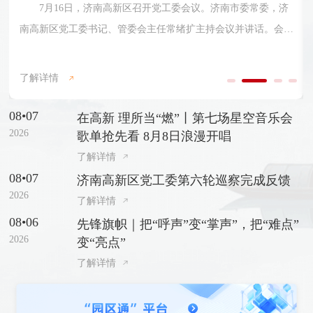
进基层党...
在即将迎来中国共产党成立105周年之际，6月27日，济南高
新区优秀共产党员、优秀党务工作者和先进基层党组织表彰大会
召开。济南市委常委，济南高新区党工委书记、管委会主任常绪
了解详情
扩出席会议并讲话。济南高新区党工委副书记、管委会常务副主
任杨福涛主持会议。会上，济南高新区党工委委员、党群工作部
08•07
在高新 理所当“燃”丨第七场星空音乐会
部长许盈盈宣读了《关于表彰济南高新区优秀共产党员、优秀党
2026
歌单抢先看 8月8日浪漫开唱
务工作者和先进基层党组织的决定》，与会领导为受表彰代表颁
了解详情
奖。
08•07
济南高新区党工委第六轮巡察完成反馈
2026
了解详情
08•06
先锋旗帜｜把“呼声”变“掌声”，把“难点”
2026
变“亮点”
了解详情