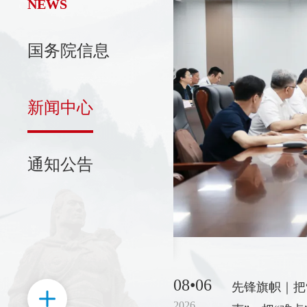
NEWS
国务院信息
新区召开党工委会议
日，济南高新区召开党工委会议。
新闻中心
，济南高新区党工委书记、管委
主持会议并讲话。会议传达学习
记在国家科学技术奖励大会、两
通知公告
中国科协第十一次全国代表大会
精神。
08•06
先锋旗帜｜把
2026