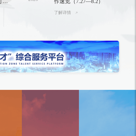
可以
作速览（7.27—8.2）
区优秀共产党员、优秀党务工作者和先进基层
党组织的决定》，与会领导为受表彰代表颁
了解详情
奖。