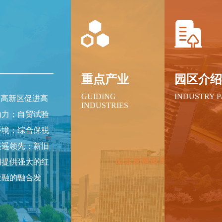
重点产业
园区介
GUIDING
INDUSTRY 
级高新区促进高
INDUSTRIES
动力；自贸试验
环境；综合保税
遥遥领先；新旧
间提供强大的红
金融的融合发