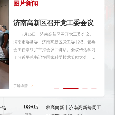
图片新闻
济南高新区优秀共产党员、
优秀党务工作者和先进基层
党...
在即将迎来中国共产党成立105周年之
际，6月27日，济南高新区优秀共产党员、优
秀党务工作者和先进基层党组织表彰大会召
开。济南市委常委，济南高新区党工委书记、
管委会主任常绪扩出席会议并讲话。济南高新
了解详情
区党工委副书记、管委会常务副主任杨福涛主
持会议。会上，济南高新区党工委委员、党群
08•05
一笔
攀高向新丨济南高新每周工
工作部部长许盈盈宣读了《关于表彰济南高新
2026