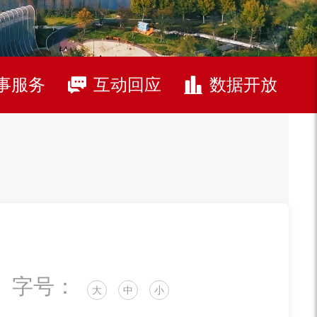
事服务
互动回应
数据开放
字号：
大
中
小