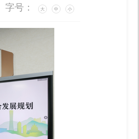
字号：
大
中
小