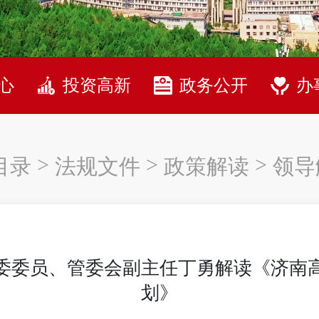
心
投资高新
政务公开
办
>
>
>
目录
法规文件
政策解读
领导
委委员、管委会副主任丁勇解读《济南
划》