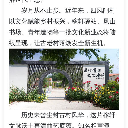
岁月从不止步。近年来，四风闸村
以文化赋能乡村振兴，稼轩驿站、凤山
书场、青年造物等一批文化新业态将陆
续呈现，让古老村落焕发全新生机。
历史未曾尘封古村风华，这片稼轩
文脉沃土再添曲艺底蕴。知名相声演