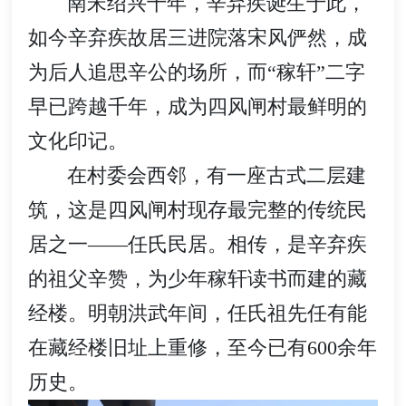
南宋绍兴十年，辛弃疾诞生于此，
如今辛弃疾故居三进院落宋风俨然，成
为后人追思辛公的场所，而“稼轩”二字
早已跨越千年，成为四风闸村最鲜明的
文化印记。
在村委会西邻，有一座古式二层建
筑，这是四风闸村现存最完整的传统民
居之一——任氏民居。相传，是辛弃疾
的祖父辛赞，为少年稼轩读书而建的藏
经楼。明朝洪武年间，任氏祖先任有能
在藏经楼旧址上重修，至今已有600余年
历史。