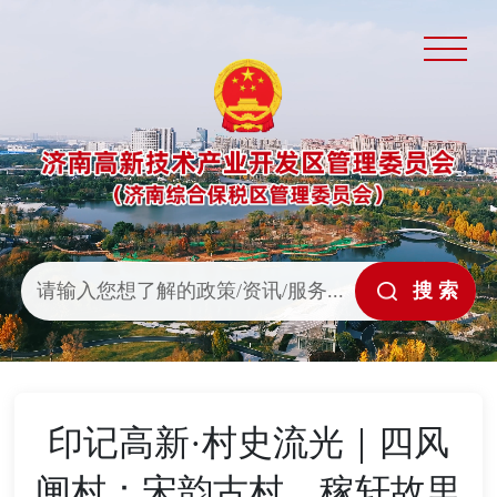
印记高新·村史流光｜四风
闸村：宋韵古村，稼轩故里