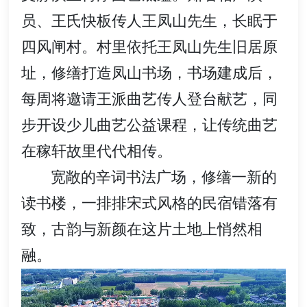
员、王氏快板传人王凤山先生，长眠于
四风闸村。村里依托王凤山先生旧居原
址，修缮打造凤山书场，书场建成后，
每周将邀请王派曲艺传人登台献艺，同
步开设少儿曲艺公益课程，让传统曲艺
在稼轩故里代代相传。
宽敞的辛词书法广场，修缮一新的
读书楼，一排排宋式风格的民宿错落有
致，古韵与新颜在这片土地上悄然相
融。