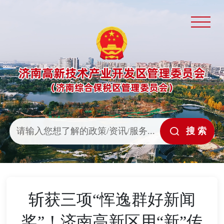
斩获三项“恽逸群好新闻
奖”！济南高新区用“新”传