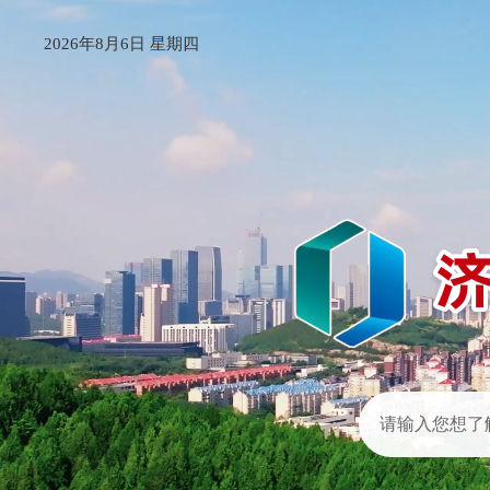
2026年8月6日 星期四