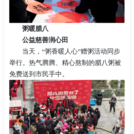
粥暖腊八
公益慈善润心田
当天，“粥香暖人心”赠粥活动同步
举行。热气腾腾、精心熬制的腊八粥被
免费送到市民手中。