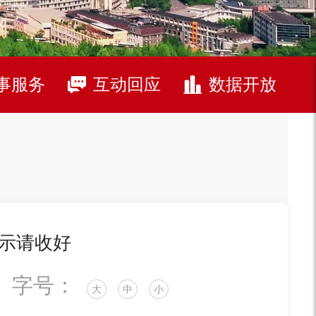
事服务
互动回应
数据开放
示请收好
字号：
大
中
小