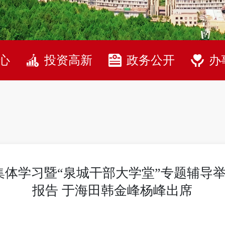
心
投资高新
政务公开
办
体学习暨“泉城干部大学堂”专题辅导举
报告 于海田韩金峰杨峰出席