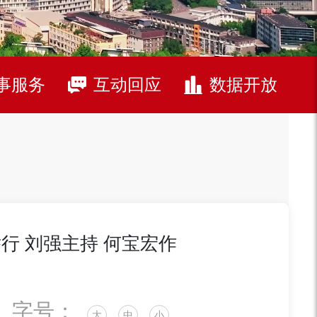
事服务
互动回应
数据开放
行 刘强主持 何宝宏作
字号：
大
中
小