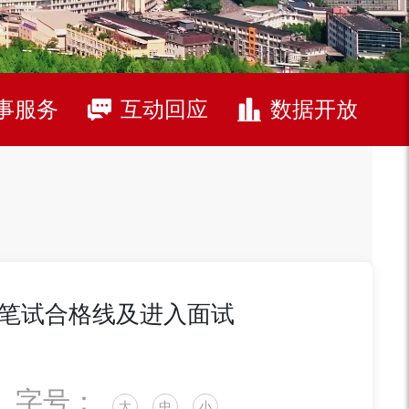
事服务
互动回应
数据开放
员笔试合格线及进入面试
字号：
大
中
小