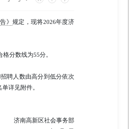
公告》
规定
，现将
2026年度济
合格分数线为
5
5分。
和招聘人数由高分到低分依次
名单详见附件。
济南高新区社会事务部