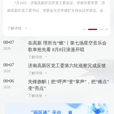
进基层党...
在即将迎来中国共产党成立105周年之际，6月27日，济南高
新区优秀共产党员、优秀党务工作者和先进基层党组织表彰大会
召开。济南市委常委，济南高新区党工委书记、管委会主任常绪
了解详情
扩出席会议并讲话。济南高新区党工委副书记、管委会常务副主
任杨福涛主持会议。会上，济南高新区党工委委员、党群工作部
08•07
在高新 理所当“燃”丨第七场星空音乐会
部长许盈盈宣读了《关于表彰济南高新区优秀共产党员、优秀党
2026
歌单抢先看 8月8日浪漫开唱
务工作者和先进基层党组织的决定》，与会领导为受表彰代表颁
了解详情
奖。
08•07
济南高新区党工委第六轮巡察完成反馈
2026
了解详情
08•06
先锋旗帜｜把“呼声”变“掌声”，把“难点”
2026
变“亮点”
了解详情