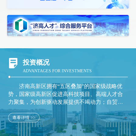
投资概况
ADVANTAGES FOR INVESTMENTS
济南高新区拥有“五区叠加”的国家级战略优
势，国家级高新区促进高科技项目、高端人才合
力聚集，为创新驱动发展提供不竭动力；自贸试
验区所带有的先行先试制度优势，助力打造一流
的制度创新环境；综合保税区提供开放创新的平
查看详情 >>
台优势，推动高新区进出口额在全市遥遥领先；
新旧动能转换起步区凭借强大的配套支持措施，