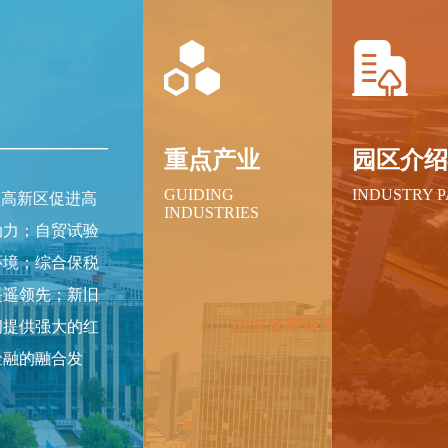
重点产业
园区介
GUIDING
INDUSTRY 
级高新区促进高
INDUSTRIES
动力；自贸试验
环境；综合保税
遥遥领先；新旧
间提供强大的红
金融的融合发