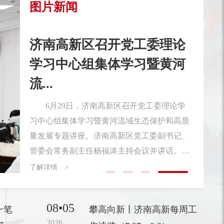
图片新闻
济南高新区召开第21次党工
委会议
7月23日，济南高新区召开第21次党工委
会议，专题分析研究全区经济运行形势，部署
下一步重点工作。济南市委常委，济南高新区
党工委书记、管委会主任常绪扩主持会议并讲
话。会上，发展改革和科技经济部汇报了上半
年全区经济社会发展形势、存在问题及下步工
了解详情
作建议；相关行业牵头部门和各园区汇报了上
半年经济运行情况、存在问题、下步工作措
08•05
施；与会人员进行了交流发言。
一笔
攀高向新丨济南高新每周工
2026