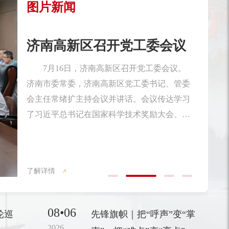
图片新闻
济南高新区召开
学习中心组集体
流...
6月29日，济南高新区
习中心组集体学习暨黄河流
量发展专题讲座。济南高新
管委会常务副主任杨福涛主
议邀请山东省科学院生态研
了解详情
以《向新向绿 谋划济南高新
图》为主题，聚焦国家“十五
08•06
轮巡
先锋旗帜｜把“呼声”变“掌
绕绿色低碳发展政策、产业
2026