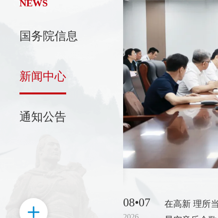
NEWS
图片新闻
国务院信息
济南高新区优秀共产党员、
优秀党务工作者和先进基层
新闻中心
党...
在即将迎来中国共产党成立105周年之
通知公告
际，6月27日，济南高新区优秀共产党员、优
秀党务工作者和先进基层党组织表彰大会召
开。济南市委常委，济南高新区党工委书记、
管委会主任常绪扩出席会议并讲话。济南高新
了解详情
区党工委副书记、管委会常务副主任杨福涛主
持会议。会上，济南高新区党工委委员、党群
08•07
在高新 理所当
工作部部长许盈盈宣读了《关于表彰济南高新
2026