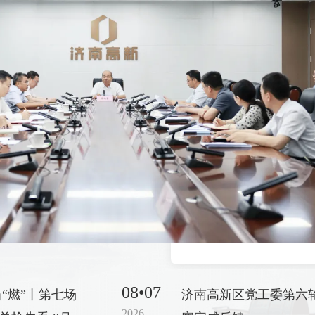
08•07
“燃”丨第七场
济南高新区党工委第六
2026