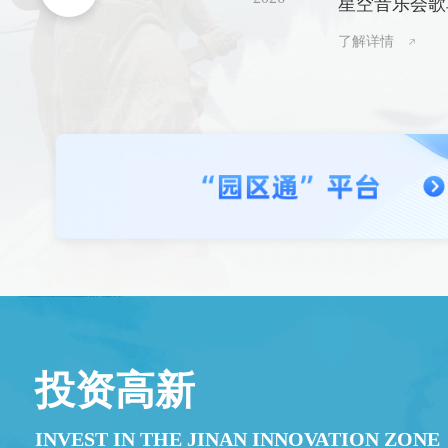
星空音乐会歌单抢
区优秀共产党员、优秀党务工作者和先进基层
党组织的决定》，与会领导为受表彰代表颁
日浪漫开唱
了解详情
奖。
投资高新
INVEST IN THE JINAN INNOVATION ZONE