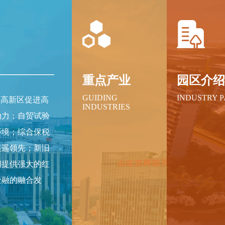
重点产业
园区介
GUIDING
INDUSTRY 
级高新区促进高
INDUSTRIES
动力；自贸试验
环境；综合保税
遥遥领先；新旧
间提供强大的红
金融的融合发