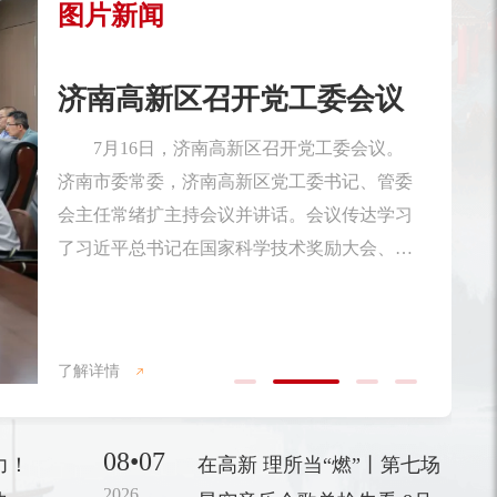
图片新闻
济南高新区优秀共产党员、
优秀党务工作者和先进基层
党...
在即将迎来中国共产党成立105周年之
际，6月27日，济南高新区优秀共产党员、优
秀党务工作者和先进基层党组织表彰大会召
开。济南市委常委，济南高新区党工委书记、
管委会主任常绪扩出席会议并讲话。济南高新
了解详情
区党工委副书记、管委会常务副主任杨福涛主
持会议。会上，济南高新区党工委委员、党群
08•07
力！
在高新 理所当“燃”丨第七场
工作部部长许盈盈宣读了《关于表彰济南高新
2026