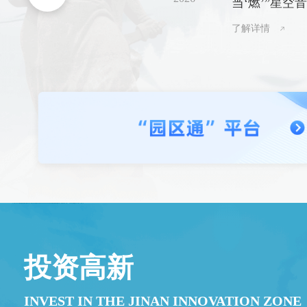
当‘燃’”星空
动彩虹湖，解
了解详情
定浪漫
投资高新
INVEST IN THE JINAN INNOVATION ZONE