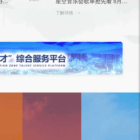
协同
星空音乐会歌单抢先看 8月8
区优秀共产党员、优秀党务工作者和先进基层
党组织的决定》，与会领导为受表彰代表颁
日浪漫开唱
了解详情
奖。