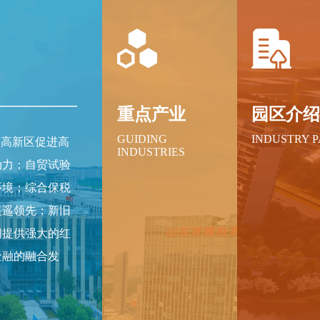
重点产业
园区介
GUIDING
INDUSTRY 
级高新区促进高
INDUSTRIES
动力；自贸试验
环境；综合保税
遥遥领先；新旧
间提供强大的红
金融的融合发