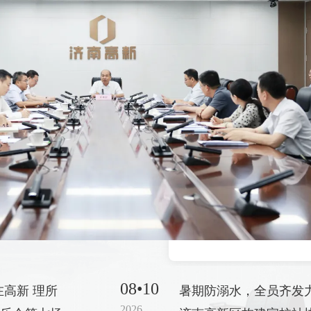
08•10
在高新 理所
暑期防溺水，全员齐发
2026