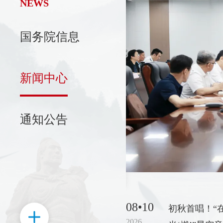
NEWS
国务院信息
新区召开党工委会议
日，济南高新区召开党工委会议。
新闻中心
，济南高新区党工委书记、管委
主持会议并讲话。会议传达学习
记在国家科学技术奖励大会、两
通知公告
中国科协第十一次全国代表大会
精神。
08•10
初秋首唱！“
2026