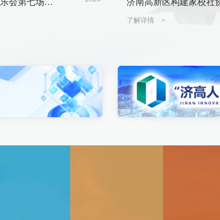
音乐会第七场燃
济南高新区构建家校社
锁夏末秋初限
防溺水安全屏障
了解详情